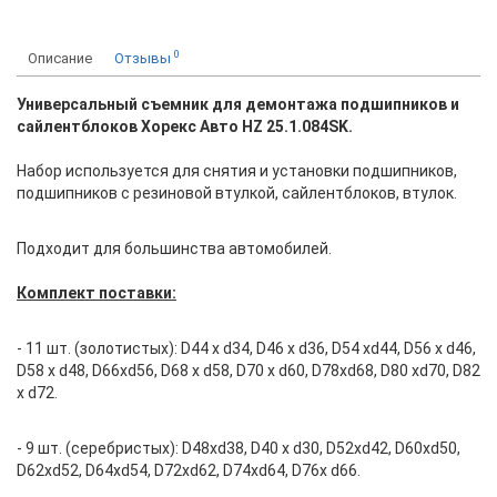
0
Описание
Отзывы
Универсальный съемник для демонтажа подшипников и
сайлентблоков Хорекс Авто HZ 25.1.084SK.
Набор используется для снятия и установки подшипников,
подшипников с резиновой втулкой, сайлентблоков, втулок.
Подходит для большинства автомобилей.
Комплект поставки:
- 11 шт. (золотистых): D44 x d34, D46 x d36, D54 xd44, D56 x d46,
D58 x d48, D66xd56, D68 x d58, D70 x d60, D78xd68, D80 xd70, D82
x d72.
- 9 шт. (серебристых): D48xd38, D40 x d30, D52xd42, D60xd50,
D62xd52, D64xd54, D72xd62, D74xd64, D76x d66.