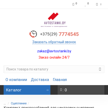
0
0
7774545
+375(29)
Заказать обратный звонок
zakaz@avtostanki.by
Заказ онлайн 24/7
О компании
Доставка
Главная
Каталог
: 0
...
Сцепление
Комплект приспособлений для центровки сцепления