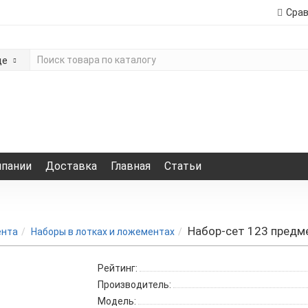
Сра
де
мпании
Доставка
Главная
Статьи
Набор-сет 123 пред
ента
Наборы в лотках и ложементах
Рейтинг:
Производитель:
Модель: