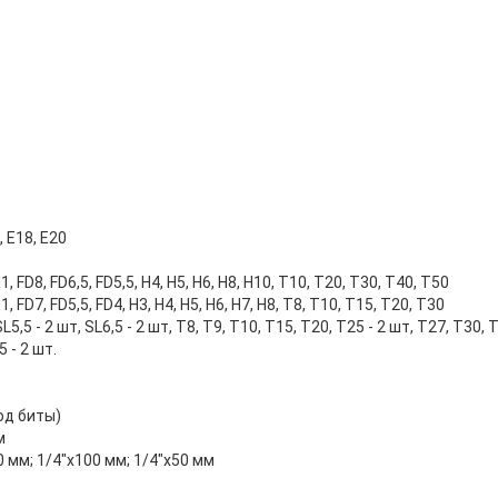
, Е18, Е20
 FD8, FD6,5, FD5,5, H4, H5, H6, H8, H10, T10, T20, T30, T40, T50
 FD7, FD5,5, FD4, H3, H4, H5, H6, H7, H8, T8, T10, T15, T20, T30
SL5,5 - 2 шт, SL6,5 - 2 шт, T8, T9, T10, T15, T20, T25 - 2 шт, T27, T30, 
5 - 2 шт.
под биты)
м
0 мм; 1/4"х100 мм; 1/4"х50 мм