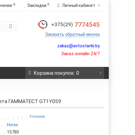
0
0
внение
Закладки
Личный кабинет
7774545
+375(29)
Заказать обратный звонок
zakaz@avtostanki.by
Заказ онлайн 24/7
Корзина
покупок
: 0
мета ГАММАТЕСТ GT1Y059
0 отзывов
Horex
15780