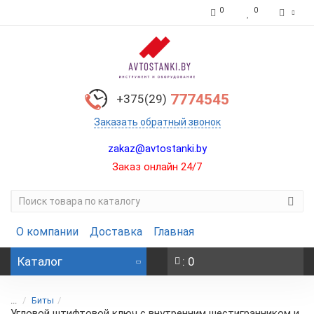
0
0
7774545
+375(29)
Заказать обратный звонок
zakaz@avtostanki.by
Заказ онлайн 24/7
О компании
Доставка
Главная
Каталог
: 0
...
Биты
Угловой штифтовой ключ с внутренним шестигранником и