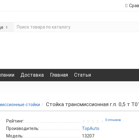
Сра
де
мпании
Доставка
Главная
Статьи
Стойка трансмиссионная г.п. 0,5 т T
миссионные стойки
0 отзывов
Рейтинг:
Производитель:
TopAuto
Модель:
13207