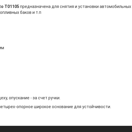
to T01105
предназначена для снятия и установки автомобильных
опливных баков и т.п
мм
, опускание - за счет ручки.
етырех-опорное широкое основание для устойчивости.