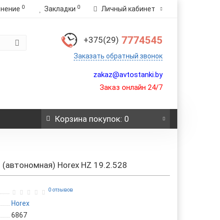
0
0
внение
Закладки
Личный кабинет
7774545
+375(29)
Заказать обратный звонок
zakaz@avtostanki.by
Заказ онлайн 24/7
Корзина
покупок
: 0
(автономная) Horex HZ 19.2.528
0 отзывов
Horex
6867