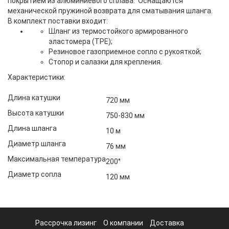
покрытием из алюминиевого сплава. Оснащаются
механической пружиной возврата для сматывания шланга.
В комплект поставки входит:
Шланг из термостойкого армированного
эластомера (TPE);
Резиновое газоприемное сопло с рукояткой;
Cтопор и салазки для крепления.
Характеристики:
Длина катушки
720 мм
Высота катушки
750-830 мм
Длина шланга
10 м
Диаметр шланга
76 мм
Максимальная температура
200°
Диаметр сопла
120 мм
Рассрочка лизинг
О компании
Доставка