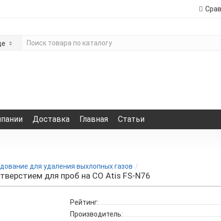
Сра
де
мпании
Доставка
Главная
Статьи
дование для удаления выхлопных газов
отверстием для проб на СО Atis FS-N76
Рейтинг:
Производитель: