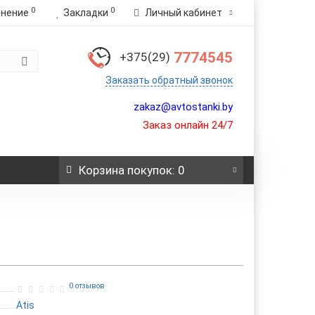
0
0
внение
Закладки
Личный кабинет
7774545
+375(29)
Заказать обратный звонок
zakaz@avtostanki.by
Заказ онлайн 24/7
Корзина
покупок
: 0
0 отзывов
Atis