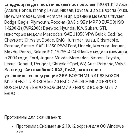
следующим диагностическим протоколам
:
ISO 9141-2 Азия
(Acura, Honda, Infinity, Lexus, Nissan,Toyota, и др.), Европа (Audi,
BMW, Mercedes, MINI, Porsche, и др.), ранние модели Chrysler,
Dodge, Eagle, Plymouth. Россия (ВАЗ с ЭБУ MP7.0 EURO3) ISO
14230-2 (KWP2000) Daewoo, Hyundai, KIA, Subaru STi,
некоторые модели Mercedes. SAE J1850 VPW Buick, Cadillac,
Chevrolet, Chrysler, Dodge, GMC, Hummer, Isuzu, Oldsmobile,
Pontiac, Saturn. SAE J1850 PWM Ford, Lincoln, Mercury, Jaguar,
Mazda, Panoz, Saleen ISO 15765-4 CANНовые модели (начиная
с 2004 года) Ford, Jaguar, Mazda, Mercedes, Nissan, Toyota,
Lexus, Renault, Peugeot, Chrysler, Opel, WV, Audi, Porsche, Volvo,
Saab и др.
Автомобилей ВАЗ, СеАЗ, на которых
установлены следующие ЭБУ:
BOSCH M1.5.4 R83 BOSCH
M1.5.4 ЕВРО 2 BOSCH MP7.0 ЕВРО 2 BOSCH MP7.0 ЕВРО 3
BOSCH M7.9.7 ЕВРО 2 BOSCH M7.9.7 ЕВРО 3 BOSCH M7.9.7
ЕВРО.
Программы для скачивания:
Программа Сканматик 2.18.12 версия для ОС Windows,
exe