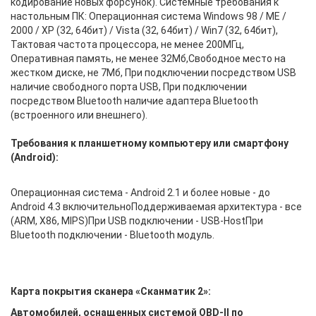
кодирование новых форсунок). Системные требования к
настольным ПК: Операционная система Windows 98 / ME /
2000 / XP (32, 64бит) / Vista (32, 64бит) / Win7 (32, 64бит),
Тактовая частота процессора, не менее 200МГц,
Оперативная память, не менее 32Мб,Свободное место на
жестком диске, не 7Мб, При подключении посредством USB
наличие свободного порта USB, При подключении
посредством Bluetooth наличие адаптера Bluetooth
(встроенного или внешнего).
Требования к планшетному компьютеру или смартфону
(Android):
Операционная система - Android 2.1 и более новые - до
Android 4.3 включительноПоддерживаемая архитектура - все
(ARM, X86, MIPS)При USB подключении - USB-HostПри
Bluetooth подключении - Bluetooth модуль.
Карта покрытия сканера «Сканматик 2»
:
Автомобилей, оснащенных системой OBD-II по