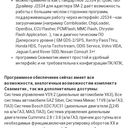
можно применять как стандартное J2534 устройство!
Драйвер J2534 для адаптера SM-2 даёт возможность
работы с большим числом сторонних программ,
поддерживающих работу через интерфейс J2534 —как
загрузчиками (например Combiloader, ChipLoader,
OpenBox, ECU Flasher, PCMFlash, MMC Flash, Chrysler
Flash Application…), так и диагностическим ПО
Дилерского уровня ( GM GDS-2/SPS, Xentry PassThru,
Honda HDS, Toyota Techstream, ODIS Service, Volvo VIDA,
Jaguar/Land Rover SDD, Nissan Consult 3+!
программа Сканматик имеет простой и удобный
интерфейс и не требовательна к конфигурации ПК/КПК,
Программное обеспечение сейчас имеет все
возможности, аналогичные возможностям комплекта
Сканматик , так же дополнительно доступны:
Система управления VS9.2 (дизельные автомобили УАЗ), Все
системы автомобиля GAZ Siber, Система Микас 11V8 (а/м ГАЗ,
ПАЗ) Система Bosch EDC7UC31 (дизельные двигатели Д245
на а/м ГАЗ, МАЗ, ПАЗ), Система управления дизельным
двигателем Cummins 2.8 / 3.8 (а/м ГАЗ, причем доступны все
необходимые функции,включая регулировку оборотов ХХ и