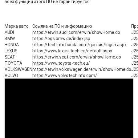
всех функций этого ПО не гарантируется.
Марка авто
Ссылка на ПО и информацию
Пр
AUDI
https://erwin.audi.com/erwin/showHome.do
J2
BMW
https://oss.bmw.de/index.jsp
J2
HONDA
https://techinfo.honda.com/rjanisis/logon.aspx
J2
LEXUS
https://www.lexus-tech.eu/default.aspx
J2
SEAT
https://erwin.seat.com/erwin/showHome.do
J2
TOYOTA
https://www.toyota-tech.eu/
J2
VOLKSWAGEN
https://erwin.volkswagen.de/erwin/showHome.do
J2
VOLVO
https://www.volvotechinfo.com/
J2